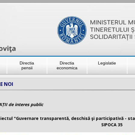
Directia
Directia
Legislatie
pensii
economica
E NOI
II de interes public
iectul "Guvernare transparentă, deschisă şi participativă - st
SIPOCA 35