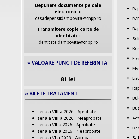
Depunere documente pe cale
Rap
electronica:
casadepensiidambovita@cnpp.ro
RAP
Rap
Transmitere copie carte de
identitate:
Sol
identitate.dambovita@cnpp.ro
Res
For
» VALOARE PUNCT DE REFERINTA
Mod
Lis
81 lei
Rap
» BILETE TRATAMENT
Bul
Bug
seria a VIII-a 2026 - Aprobate
Ach
seria a VIII-a 2026 - Neaprobate
seria a VII-a 2026 - Aprobate
Dec
seria a VII-a 2026 - Neaprobate
Sa
seria a VI-a 2026 - Aprobate