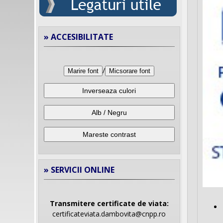
» ACCESIBILITATE
/
Marire font
Micsorare font
Inverseaza culori
Alb / Negru
Mareste contrast
» SERVICII ONLINE
Transmitere certificate de viata:
certificateviata.dambovita@cnpp.ro