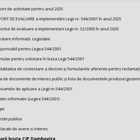
ort de activitate pentru anul 2025
ORT DE EVALUARE a implementării Legii nr. 544/2001 în anul 2025
ortul de evaluare a implementarii Legii nr. 52/2003 în anul 2020
icitare informații. Legislatie.
ponsabil pentru Legea 544/2001
mular pentru solicitare în baza Legii 544/2001
alitatea de contestare a deciziei și formularele aferente pentru reclamație 
ta de documente de interes public și lista de documentele produse/gestiona
oartele de aplicare a Legii nr.544/2001
etin informativ (Legea 544/2001)
et
izitii publice
laratii de avere si interes
larii brute CJP Dambovita