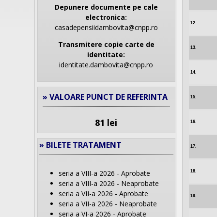
Depunere documente pe cale
electronica:
12.
casadepensiidambovita@cnpp.ro
Transmitere copie carte de
13.
identitate:
identitate.dambovita@cnpp.ro
14.
» VALOARE PUNCT DE REFERINTA
15.
81 lei
16.
» BILETE TRATAMENT
17.
18.
seria a VIII-a 2026 - Aprobate
seria a VIII-a 2026 - Neaprobate
seria a VII-a 2026 - Aprobate
19.
seria a VII-a 2026 - Neaprobate
seria a VI-a 2026 - Aprobate