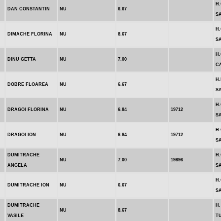
H
DAN CONSTANTIN
NU
6.67
S
H
DIMACHE FLORINA
NU
8.67
S
H.
DINU GETTA
NU
7.00
C
H.
DOBRE FLOAREA
NU
6.67
S
H
DRAGOI FLORINA
NU
6.84
19712
S
H
DRAGOI ION
NU
6.84
19712
S
DUMITRACHE
H
NU
7.00
19896
ANGELA
S
H
DUMITRACHE ION
NU
6.67
S
DUMITRACHE
H.
NU
8.67
VASILE
T