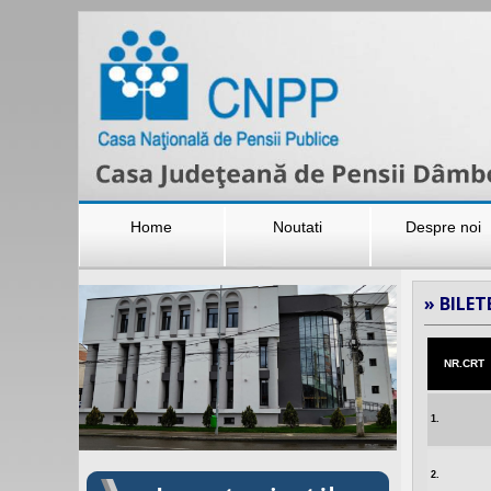
Home
Noutati
Despre noi
»
BILETE
NR.CRT
1.
2.