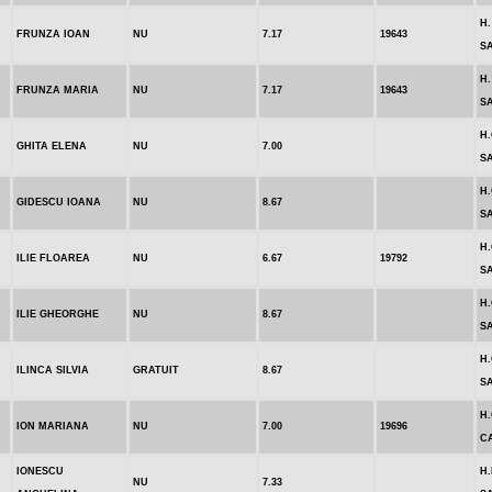
H.
FRUNZA IOAN
NU
7.17
19643
SA
H.
FRUNZA MARIA
NU
7.17
19643
SA
H
GHITA ELENA
NU
7.00
S
H
GIDESCU IOANA
NU
8.67
S
H
ILIE FLOAREA
NU
6.67
19792
S
H
ILIE GHEORGHE
NU
8.67
S
H
ILINCA SILVIA
GRATUIT
8.67
S
H.
ION MARIANA
NU
7.00
19696
C
IONESCU
H.
NU
7.33