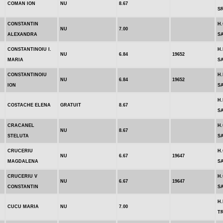
COMAN ION
NU
8.67
S
CONSTANTIN
H
NU
7.00
ALEXANDRA
S
CONSTANTINOIU I.
H.
NU
6.84
19652
MARIA
S
CONSTANTINOIU
H.
NU
6.84
19652
ION
S
H.
COSTACHE ELENA
GRATUIT
8.67
S
CRACANEL
H.
NU
8.67
STELUTA
S
CRUCERIU
H
NU
6.67
19647
MAGDALENA
S
CRUCERIU V
H
NU
6.67
19647
CONSTANTIN
S
H.
CUCU MARIA
NU
7.00
T