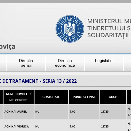
Directia
Directia
Legislatie
pensii
economica
 DE TRATAMENT - SERIA 13 / 2022
NUME COMPLET/
GRATUITATE
PUNCTAJ FINAL
GRUP
NR. CERERE
H
ACHIHAI AUREL
NU
7.00
19725
S
H
ACHIHAI VIORICA
NU
7.00
19725
S