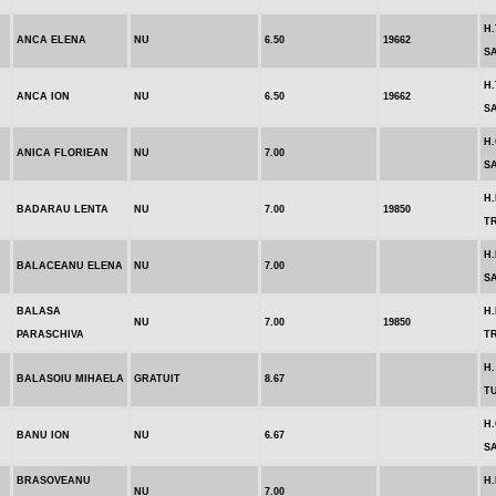
H.
ANCA ELENA
NU
6.50
19662
S
H.
ANCA ION
NU
6.50
19662
S
H
ANICA FLORIEAN
NU
7.00
S
H.
BADARAU LENTA
NU
7.00
19850
T
H.
BALACEANU ELENA
NU
7.00
S
BALASA
H.
NU
7.00
19850
PARASCHIVA
T
H.
BALASOIU MIHAELA
GRATUIT
8.67
T
H
BANU ION
NU
6.67
S
BRASOVEANU
H.
NU
7.00