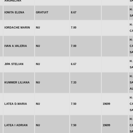
ANGHELINA
S
H
IONITA ELENA
GRATUIT
8.67
S
H.
IORDACHE MARIN
NU
7.00
C
H.
IVAN A.VALERIA
NU
7.00
C
S
H.
JIPA STELIAN
NU
6.67
S
H.
KUMMER LILIANA
NU
7.33
S
A
H.
LATEA D.MARIA
NU
7.50
19699
C
S
H.
LATEA I ADRIAN
NU
7.50
19699
C
S