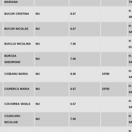
MARIANA
T
H.
BUCUR CRISTINA
NU
8.67
S
H
BUCUR NICOLAE
NU
6.67
S
H.
BUICLIU NICULINA
NU
7.00
D
BURCEA
H.
NU
7.00
GHEORGHE
S
H.
CIOBANU MARIA
NU
8.00
19780
S
H
CIUPERCA MARIA
NU
6.67
19792
S
H
COCIORBA VASILE
NU
6.67
S
COJOCARU
H.
NU
7.00
NICULAIE
SA
H.