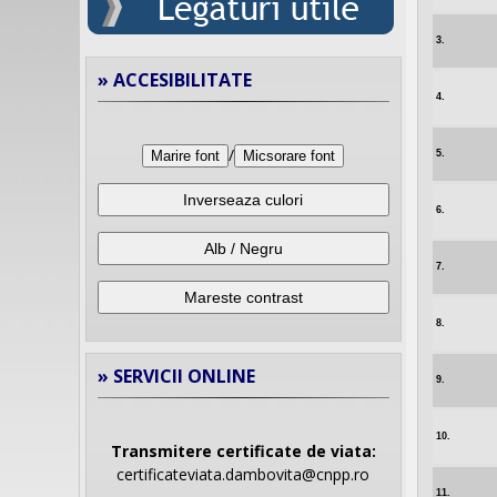
3.
» ACCESIBILITATE
4.
/
5.
Marire font
Micsorare font
Inverseaza culori
6.
Alb / Negru
7.
Mareste contrast
8.
» SERVICII ONLINE
9.
10.
Transmitere certificate de viata:
certificateviata.dambovita@cnpp.ro
11.