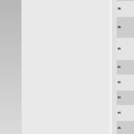
38.
39.
40.
41.
42.
43.
44.
45.