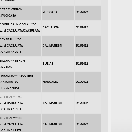
A/COVASNA
.CERES**/TBRCM
PUCIOASA
9/15/2022
A/PUCIOASA
COMPL.BALN.COZIA***/SC
CACIULATA
9/18/2022
ALIM.CACIULATA/CACIULATA
CENTRAL***/SC
ALIM.CACIULATA
CALIMANESTI
9/19/2022
A/CALIMANESTI
SILVANA**/TBRCM
BUZIAS
9/16/2022
A/BUZIAS
PARADISO***/ASOCIERE
ANATORIU+SC
MANGALIA
9/16/2022
LDINI/MANGALI
CENTRAL***/SC
ALIM.CACIULATA
CALIMANESTI
9/15/2022
A/CALIMANESTI
CENTRAL***/SC
ALIM.CACIULATA
CALIMANESTI
9/15/2022
A/CALIMANESTI