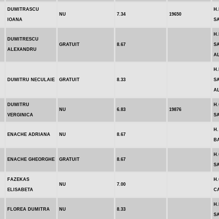
DUMITRASCU
H
NU
7.34
19650
IOANA
S
H.
DUMITRESCU
GRATUIT
8.67
S
ALEXANDRU
A
H.
DUMITRU NECULAIE
GRATUIT
8.33
S
A
DUMITRU
H
NU
6.83
19876
VERGINICA
S
H.
ENACHE ADRIANA
NU
8.67
B
H
ENACHE GHEORGHE
GRATUIT
8.67
S
FAZEKAS
H.
NU
7.00
ELISABETA
C
H.
FLOREA DUMITRA
NU
8.33
S