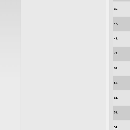
46.
47.
48.
49.
50.
51.
52.
53.
54.