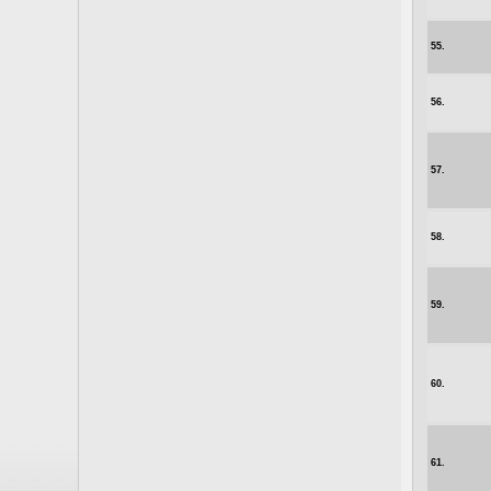
55.
56.
57.
58.
59.
60.
61.