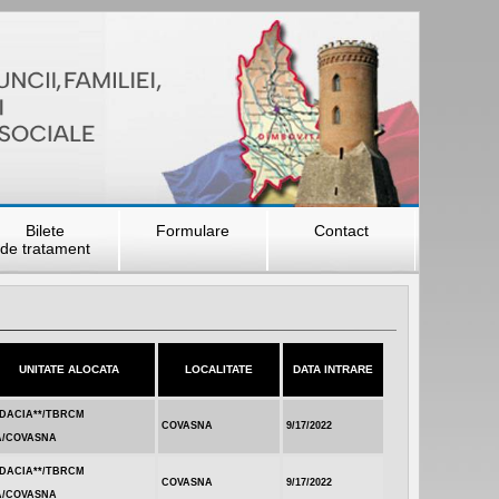
Bilete
Formulare
Contact
de tratament
UNITATE ALOCATA
LOCALITATE
DATA INTRARE
.DACIA**/TBRCM
COVASNA
9/17/2022
A/COVASNA
.DACIA**/TBRCM
COVASNA
9/17/2022
A/COVASNA