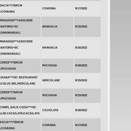
.DACIA**/TBRCM
COVASNA
9/17/2022
A/COVASNA
PARADISO***/ASOCIERE
ANATORIU+SC
MANGALIA
9/15/2022
LDINI/MANGALI
PARADISO***/ASOCIERE
ANATORIU+SC
MANGALIA
9/16/2022
LDINI/MANGALI
.CERES**/TBRCM
PUCIOASA
9/18/2022
A/PUCIOASA
 DIANA***/SC RESTAURANT
HERCULANE
9/15/2022
ACOLUX SRL/HERCULANE
.CERES**/TBRCM
PUCIOASA
9/15/2022
A/PUCIOASA
COMPL.BALN.COZIA***/SC
CACIULATA
9/18/2022
ALIM.CACIULATA/CACIULATA
DACIA***/TBRCM
COVASNA
9/17/2022
A/COVASNA