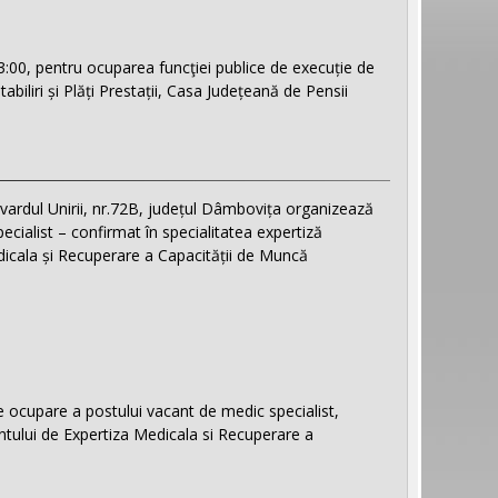
3:00, pentru ocuparea funcţiei publice de execuție de
tabiliri și Plăți Prestații, Casa Județeană de Pensii
vardul Unirii, nr.72B, județul Dâmbovița organizează
ialist – confirmat în specialitatea expertiză
icala și Recuperare a Capacității de Muncă
 ocupare a postului vacant de medic specialist,
ntului de Expertiza Medicala si Recuperare a