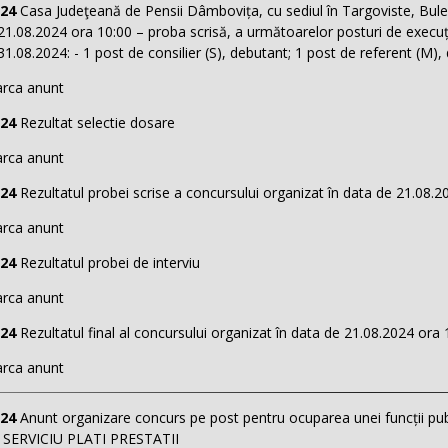
024
Casa Judeţeană de Pensii Dâmbovița, cu sediul în Targoviste, Buleva
21.08.2024 ora 10:00 – proba scrisă, a următoarelor posturi de execuț
1.08.2024: - 1 post de consilier (S), debutant; 1 post de referent (M),
rca anunt
024
Rezultat selectie dosare
rca anunt
024
Rezultatul probei scrise a concursului organizat în data de 21.08.2
rca anunt
024
Rezultatul probei de interviu
rca anunt
024
Rezultatul final al concursului organizat în data de 21.08.2024 ora 
rca anunt
024
Anunt organizare concurs pe post pentru ocuparea unei funcții publ
, SERVICIU PLATI PRESTATII