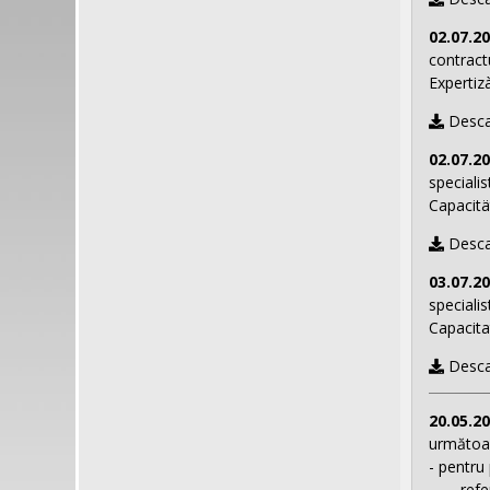
02.07.2
contract
Expertiz
Desca
02.07.2
speciali
Capacitä
Desca
03.07.2
speciali
Capacita
Desca
20.05.2
următoar
- pentru
- refere