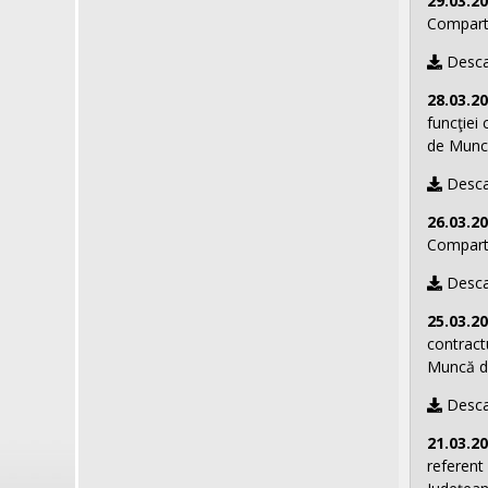
29.03.2
Comparti
Desca
28.03.2
funcţiei
de Muncă
Desca
26.03.2
Comparti
Desca
25.03.2
contract
Muncă di
Desca
21.03.2
referent