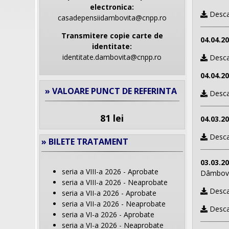
electronica:
Descar
casadepensiidambovita@cnpp.ro
Transmitere copie carte de
04.04.2
identitate:
identitate.dambovita@cnpp.ro
Desca
04.04.2
» VALOARE PUNCT DE REFERINTA
Desca
81 lei
04.03.2
Desca
» BILETE TRATAMENT
03.03.2
seria a VIII-a 2026 - Aprobate
Dâmbovița
seria a VIII-a 2026 - Neaprobate
Desca
seria a VII-a 2026 - Aprobate
seria a VII-a 2026 - Neaprobate
Descar
seria a VI-a 2026 - Aprobate
seria a VI-a 2026 - Neaprobate