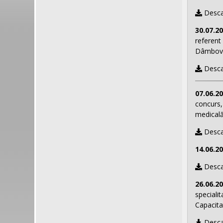
Desca
30.07.2
referent 
Dâmbovi
Desca
07.06.2
concurs,
medicală
Desca
14.06.2
Desca
26.06.2
speciali
Capacita
Desca