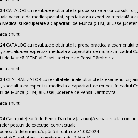
024
CATALOG cu rezultatele obtinute la proba scrisã a concursului orga
uale vacante de medic specialist, specialitatea expertiza medicalã a c
à Medical si Recuperare a Capacitâtii de Munca (CEM) al Case Judete
rca anunt
024
CATALOG cu rezultatele obtinute la proba practica a examenului o
st, specialitatea expertizà medicalã a capacitâtii de muncà, în cadrul
tii de Muncã (CEM) al Casei Judetene de Pensi Dâmbovita
rca anunt
024
CENTRALIZATOR cu rezultatele finale obtinute la examenul organi
st, specialitatea expertiza medicala a capacitatii de munca, în cadrul
tii de Munca (CEM) al Casei Judetene de Pensii Dâmbovita
rca anunt
024
Casa Judeţeană de Pensii Dâmbovița anunţă scoaterea la concurs, 
elor posturi de execuție, contractuale:
 perioadă determinată, până în data de 31.08.2024:
nt (M), debutant – număr posturi: - 2 (două);