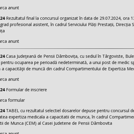
rca anunt
024
Rezultatul final la concursul organizat în data de 29.07.2024, ora 1
grad profesional asistent, în cadrul Serviciului Plăți Prestații, Direcția S
ța
rca anunt
024
Casa Judeţeană de Pensii Dâmbovița, cu sediul în Târgoviste, Bule
 pentru ocuparea pe perioadă nedeterminată, a unui post de medic spec
 a capacităţii de muncă din cadrul Compartimentului de Expertiza Med
rca anunt
024
Formular de inscriere
rca formular
024
TABEL cu rezultatul selectiel dosarelor depuse pentru concursul de
tatea expertiza medicala a capacitatii de munca, în cadrul Compartime
tii de Munca (CEM) al Casei Judetene de Pensii Dâmbovita
rca anunt