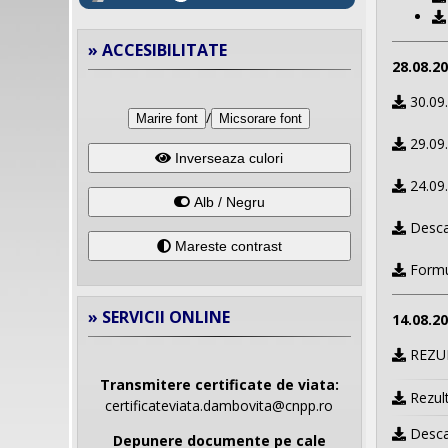
» ACCESIBILITATE
28.08.2
30.09.
/
Marire font
Micsorare font
29.09.
Inverseaza culori
24.09.
Alb / Negru
Desca
Mareste contrast
Formul
» SERVICII ONLINE
14.08.2
REZULT
Transmitere certificate de viata:
Rezult
certificateviata.dambovita@cnpp.ro
Desca
Depunere documente pe cale