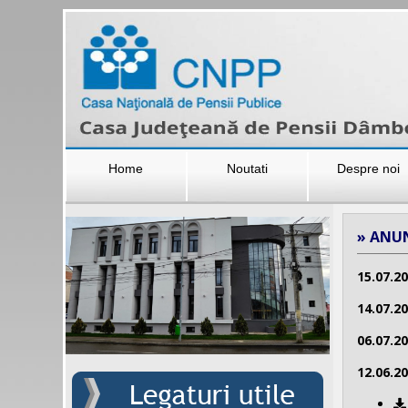
Home
Noutati
Despre noi
» ANU
15.07.2
14.07.2
06.07.2
12.06.2