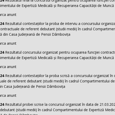
024
Rezultatul final la concursul organizat pentru ocuparea funcţiei con
mentului de Expertiză Medicală și Recuperarea Capacității de Muncă
rca anunt
024
Rezultatul contestațiilor la proba de interviu a concursului organi
 contractuale de referent debutant (studii medii) în cadrul Compartime
 din Casa Județeană de Pensii Dâmbovița
rca anunt
024
Rezultatul concursului organizat pentru ocuparea funcţiei contractu
mentului de Expertiză Medicală și Recuperarea Capacității de Muncă
rca anunt
024
Rezultatul contestațiilor la proba scrisă a concursului organizat în
uale de referent debutant (studii medii) în cadrul Compartimentului de
n Casa Județeană de Pensii Dâmbovița
rca anunt
024
Rezultatul probei scrise la concursul organizat în data de 21.03.20
 debutant (studii medii) în cadrul Compartimentului de Expertiză Medi