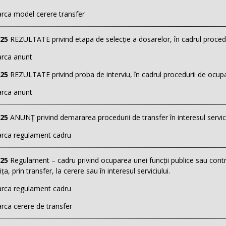
ca model cerere transfer
025
REZULTATE privind etapa de selecție a dosarelor, în cadrul proceduri
rca anunt
025
REZULTATE privind proba de interviu, în cadrul procedurii de ocupare 
rca anunt
025
ANUNŢ privind demararea procedurii de transfer în interesul servici
rca regulament cadru
025
Regulament – cadru privind ocuparea unei funcții publice sau contr
, prin transfer, la cerere sau în interesul serviciului.
rca regulament cadru
ca cerere de transfer