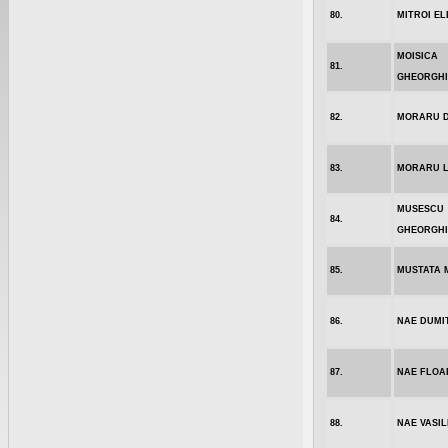
80.
MITROI E
MOISICA
81.
GHEORGHI
82.
MORARU 
83.
MORARU L
MUSESCU
84.
GHEORGHI
85.
MUSTATA 
86.
NAE DUMI
87.
NAE FLOA
88.
NAE VASIL