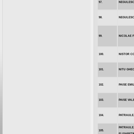
97.
NEGULESC
98.
NEGULESC
99.
NICOLAE 
100.
NISTOR C
101.
NITU GHE
102.
PAISE EMI
103.
PAISE VAL
104.
PATRAULE
PATRAULEA
105.
ELISABET