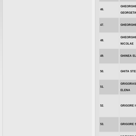
GHEORGH
46.
GEORGET
47.
GHEORGHE
GHEORGH
48.
NICOLAE
49.
GHINEA E
50.
GHITA STE
GRIGORA
51.
ELENA
52.
GRIGORE 
53.
GRIGORE 