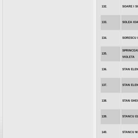
132.
SOARE I S
133.
SOLEA IO
134.
SORESCU 
SPRINCEA
135.
VIOLETA
136.
STAN ELE
137.
STAN ELE
138.
STAN GHE
139.
STANCU E
140.
STANCU M