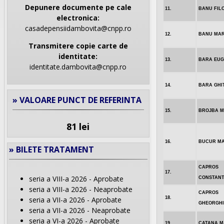
Depunere documente pe cale
11.
BANU FIL
electronica:
casadepensiidambovita@cnpp.ro
12.
BANU MAR
Transmitere copie carte de
identitate:
13.
BARA EUG
identitate.dambovita@cnpp.ro
14.
BARA GHI
» VALOARE PUNCT DE REFERINTA
15.
BROJBA M
81 lei
16.
BUCUR MA
» BILETE TRATAMENT
CAPROS
17.
seria a VIII-a 2026 - Aprobate
CONSTANT
seria a VIII-a 2026 - Neaprobate
CAPROS
18.
seria a VII-a 2026 - Aprobate
GHEORGHI
seria a VII-a 2026 - Neaprobate
seria a VI-a 2026 - Aprobate
19.
CATANA M