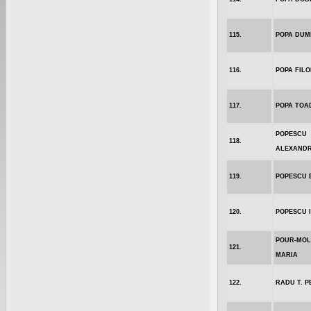
115.
POPA DUM
116.
POPA FILO
117.
POPA TOA
POPESCU
118.
ALEXANDR
119.
POPESCU 
120.
POPESCU 
POUR-MOL
121.
MARIA
122.
RADU T. P