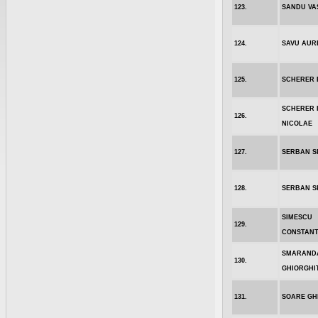
123.
SANDU VA
124.
SAVU AUR
125.
SCHERER 
SCHERER 
126.
NICOLAE
127.
SERBAN S
128.
SERBAN S
SIMESCU
129.
CONSTANT
SMARAND
130.
GHIORGHI
131.
SOARE GH