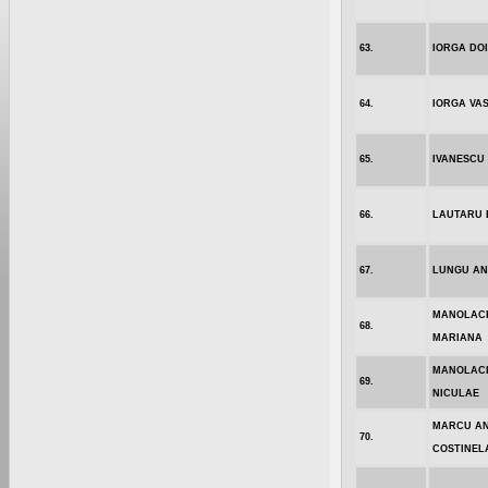
63.
IORGA DO
64.
IORGA VAS
65.
IVANESCU
66.
LAUTARU 
67.
LUNGU A
MANOLAC
68.
MARIANA
MANOLAC
69.
NICULAE
MARCU AN
70.
COSTINEL