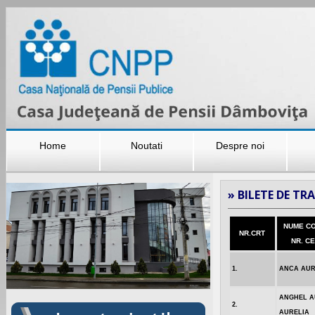
Home
Noutati
Despre noi
»
BILETE DE TRA
NUME C
NR.CRT
NR. C
1.
ANCA AUR
ANGHEL 
2.
AURELIA