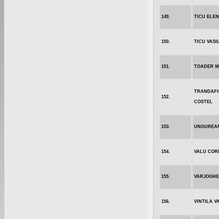
149.
TICU ELE
150.
TICU VASI
151.
TOADER M
TRANDAFI
152.
COSTEL
153.
UNGUREAN
154.
VALU COR
155.
VARJOGHE
156.
VINTILA V