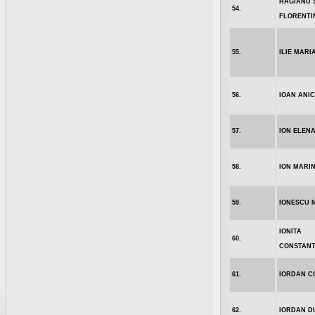
HAGIANU 
54.
FLORENTI
55.
ILIE MARI
56.
IOAN ANI
57.
ION ELEN
58.
ION MARI
59.
IONESCU 
IONITA
60.
CONSTANT
61.
IORDAN C
62.
IORDAN D