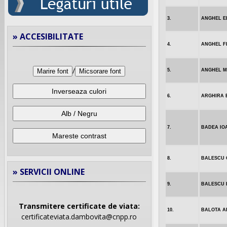
3.
ANGHEL E
» ACCESIBILITATE
4.
ANGHEL F
/
5.
ANGHEL M
Marire font
Micsorare font
Inverseaza culori
6.
ARGHIRA 
Alb / Negru
7.
BADEA IO
Mareste contrast
8.
BALESCU 
» SERVICII ONLINE
9.
BALESCU 
Transmitere certificate de viata:
10.
BALOTA A
certificateviata.dambovita@cnpp.ro