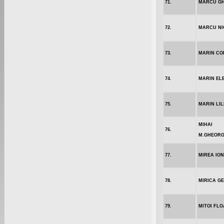
71.
MARCU G
72.
MARCU NI
73.
MARIN CO
74.
MARIN EL
75.
MARIN LIL
MIHAI
76.
M.GHEORG
77.
MIREA ION
78.
MIRICA G
79.
MITOI FL