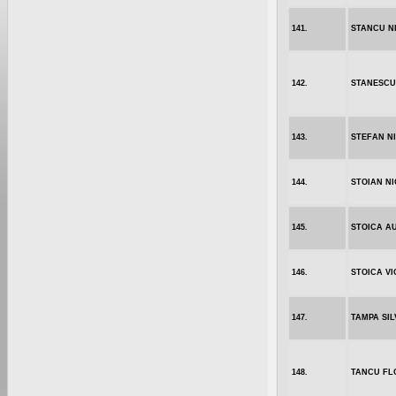
141.
STANCU N
142.
STANESCU
143.
STEFAN N
144.
STOIAN N
145.
STOICA A
146.
STOICA VI
147.
TAMPA SIL
148.
TANCU FL