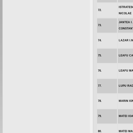
ISTRATES
72.
NICOLAE
JANTEA I.
73.
CONSTAN
74.
LAZAR I.
75.
LEAFU CA
76.
LEAFU M
77.
LUPU RA
78.
MARIN IO
79.
MATEI IO
80.
MATEI MA