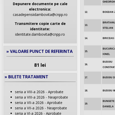
GHEORGH
Depunere documente pe cale
electronica:
12.
BOGDAN 
casadepensiidambovita@cnpp.ro
Transmitere copie carte de
BRATIANU
13.
identitate:
STELIAN
identitate.dambovita@cnpp.ro
14.
BRICEAG 
BUCURICA
» VALOARE PUNCT DE REFERINTA
15.
IONEL
BUDOIU
81 lei
16.
CONSTAN
» BILETE TRATAMENT
17.
BUDOIU D
18.
BUDOIU 
seria a VIII-a 2026 - Aprobate
seria a VIII-a 2026 - Neaprobate
BUNGETE 
seria a VII-a 2026 - Aprobate
19.
DANIELA
seria a VII-a 2026 - Neaprobate
seria a VI-a 2026 - Aprobate