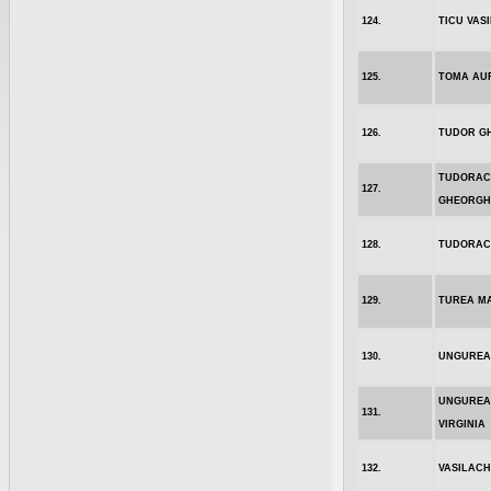
124.
TICU VASI
125.
TOMA AU
126.
TUDOR G
TUDORAC
127.
GHEORGH
128.
TUDORAC
129.
TUREA M
130.
UNGUREA
UNGUREA
131.
VIRGINIA
132.
VASILACH