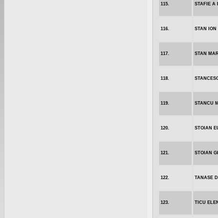
115.
STAFIE A
116.
STAN ION
117.
STAN MAR
118.
STANCESC
119.
STANCU 
120.
STOIAN E
121.
STOIAN 
122.
TANASE 
123.
TICU ELE