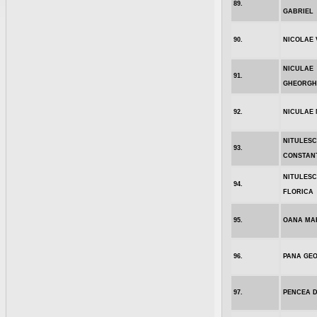
89.
GABRIEL
90.
NICOLAE 
NICULAE
91.
GHEORGH
92.
NICULAE 
NITULES
93.
CONSTAN
NITULES
94.
FLORICA
95.
OANA MA
96.
PANA GE
97.
PENCEA 