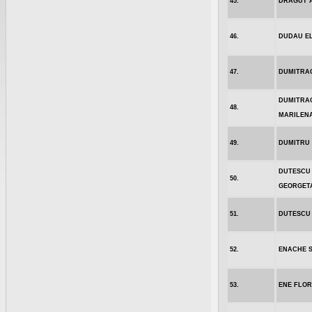
45.
DRAGUT 
46.
DUDAU E
47.
DUMITRA
DUMITRA
48.
MARILEN
49.
DUMITRU 
DUTESCU
50.
GEORGET
51.
DUTESCU
52.
ENACHE S
53.
ENE FLOR