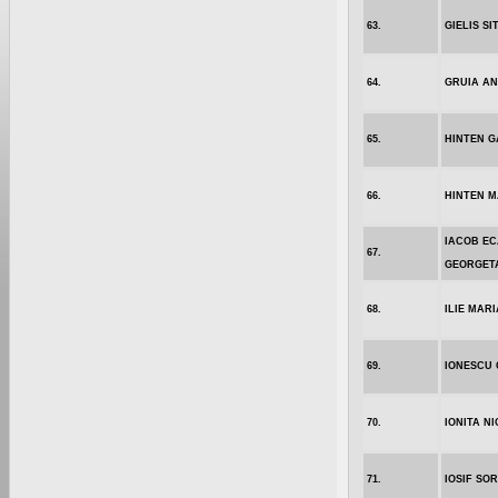
63.
GIELIS SI
64.
GRUIA AN
65.
HINTEN G
66.
HINTEN M
IACOB EC
67.
GEORGET
68.
ILIE MARI
69.
IONESCU 
70.
IONITA N
71.
IOSIF SOR