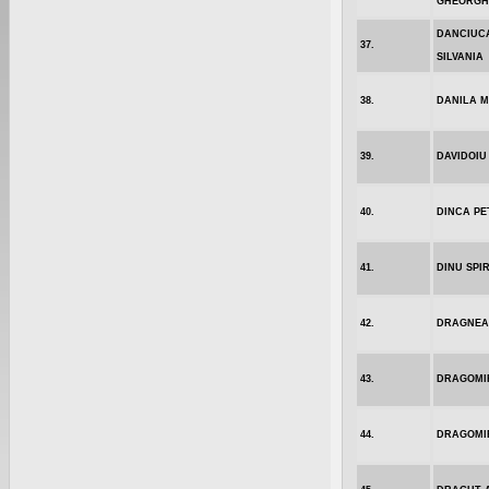
GHEORGH
DANCIUC
37.
SILVANIA
38.
DANILA M
39.
DAVIDOIU
40.
DINCA PE
41.
DINU SPI
42.
DRAGNEA
43.
DRAGOMI
44.
DRAGOMIR