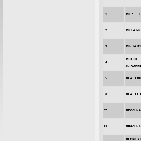
81.
MIHAI EL
82.
MILEA NI
83.
MIRITA IO
MOTOC
84.
MARGARE
85.
NEATU G
86.
NEATU LU
87.
NEGOI MA
88.
NEGOI MA
NEGRILA 