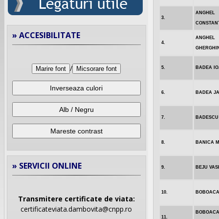
ANGHEL
3.
CONSTAN
» ACCESIBILITATE
ANGHEL
4.
GHERGHI
/
5.
BADEA I
Marire font
Micsorare font
Inverseaza culori
6.
BADEA J
Alb / Negru
7.
BADESCU
Mareste contrast
8.
BANICA 
» SERVICII ONLINE
9.
BEJU VAS
10.
BOBOACA
Transmitere certificate de viata:
certificateviata.dambovita@cnpp.ro
BOBOAC
11.