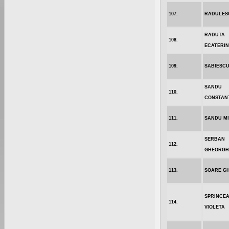
107.
RADULES
RADUTA
108.
ECATERI
109.
SABIESCU 
SANDU
110.
CONSTAN
111.
SANDU M
SERBAN
112.
GHEORGH
113.
SOARE G
SPRINCE
114.
VIOLETA