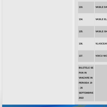
133.
VASILE D
134.
VASILE E
135.
VASILE G
136.
VLASCEAN
137.
VOICU NI
BILETELE SE
PUN IN
VANZARE IN
PERIODA 19
- 26
SEPTEMBRIE
2022