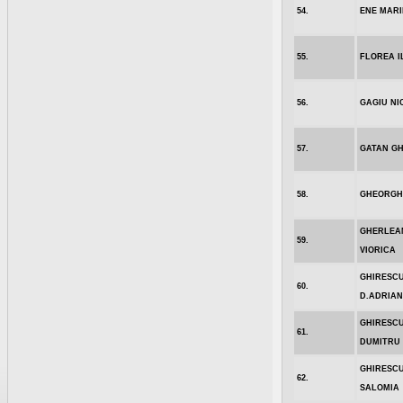
54.
ENE MARI
55.
FLOREA I
56.
GAGIU NI
57.
GATAN G
58.
GHEORGH
GHERLEA
59.
VIORICA
GHIRESC
60.
D.ADRIAN
GHIRESC
61.
DUMITRU
GHIRESCU
62.
SALOMIA