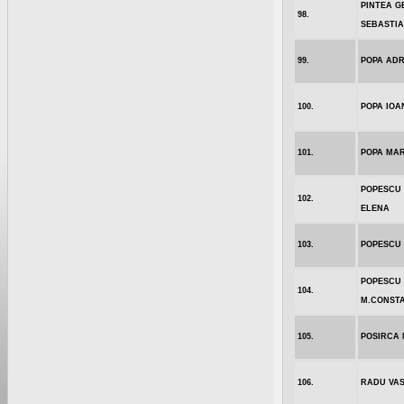
PINTEA G
98.
SEBASTI
99.
POPA ADR
100.
POPA IOA
101.
POPA MAR
POPESCU 
102.
ELENA
103.
POPESCU
POPESCU
104.
M.CONST
105.
POSIRCA 
106.
RADU VAS