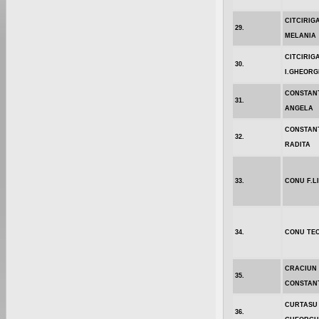
CITCIRIGA
29.
MELANIA
CITCIRIG
30.
I.GHEORG
CONSTAN
31.
ANGELA
CONSTAN
32.
RADITA
33.
CONU F.L
34.
CONU TE
CRACIUN
35.
CONSTAN
CURTASU
36.