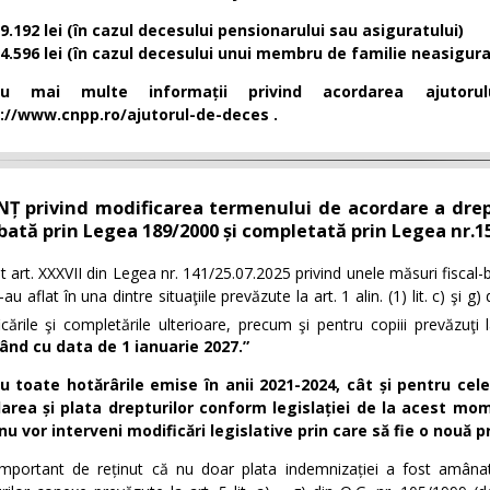
9.192 lei (în cazul decesului pensionarului sau asiguratului)
4.596 lei (în cazul decesului unui membru de familie neasigura
ru mai multe informații privind acordarea ajuto
://www.cnpp.ro/ajutorul-de-deces
.
Ț privind modificarea termenului de acordare a dreptu
bată prin Legea 189/2000 și completată prin Legea nr.1
it art. XXXVII din Legea nr. 141/25.07.2025 privind unele măsuri fiscal-
-au aflat în una dintre situaţiile prevăzute la art. 1 alin. (1)
lit. c)
şi
g)
d
cările şi completările ulterioare, precum şi pentru copiii prevăzuţi l
ând cu data de 1 ianuarie 2027.”
u toate hotărârile emise în anii 2021-2024, cât și pentru cel
area și plata drepturilor
conform legislației de la acest mom
nu vor interveni modificări legislative prin care să fie o nouă 
important de reținut că nu doar plata indemnizației a fost amâna