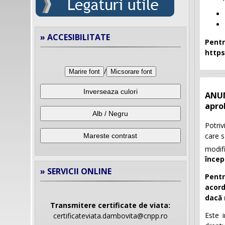
» ACCESIBILITATE
Pent
https
/
Marire font
Micsorare font
Inverseaza culori
ANUN
apro
Alb / Negru
Potriv
care s
Mareste contrast
modifi
încep
» SERVICII ONLINE
Pentr
acord
dacă 
Transmitere certificate de viata:
Este 
certificateviata.dambovita@cnpp.ro