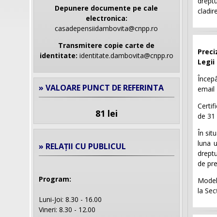
dreptu
Depunere documente pe cale
cladir
electronica:
casadepensiidambovita@cnpp.ro
Transmitere copie carte de
Preci
identitate:
identitate.dambovita@cnpp.ro
Legii
Începâ
» VALOARE PUNCT DE REFERINTA
email
Certif
81 lei
de 31 
În sit
luna 
» RELAȚII CU PUBLICUL
dreptu
de pre
Program:
Modelu
la Sec
Luni-Joi: 8.30 - 16.00
Vineri: 8.30 - 12.00