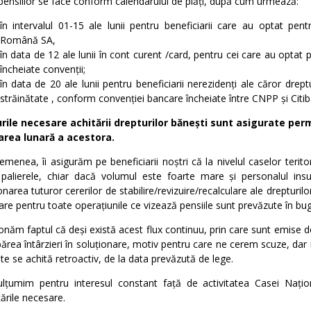
pensiilor se face conform calendarului de plăți, după cum urmează:
în intervalul 01-15 ale lunii pentru beneficiarii care au optat pe
Română SA,
în data de 12 ale lunii în cont curent /card, pentru cei care au optat
încheiate convenții;
în data de 20 ale lunii pentru beneficiarii nerezidenți ale căror drep
străinătate , conform convenției bancare încheiate între CNPP și Cit
rile necesare achitării drepturilor bănești sunt asigurate perm
area lunară a acestora.
menea, îi asigurăm pe beneficiarii noștri că la nivelul caselor terito
 palierele, chiar dacă volumul este foarte mare și personalul insuf
onarea tuturor cererilor de stabilire/revizuire/recalculare ale dreptur
re pentru toate operațiunile ce vizează pensiile sunt prevăzute în bu
năm faptul că deși există acest flux continuu, prin care sunt emise dec
ărea întârzieri în soluționare, motiv pentru care ne cerem scuze, dar i
te se achită retroactiv, de la data prevăzută de lege.
lțumim pentru interesul constant față de activitatea Casei Națio
icările necesare.