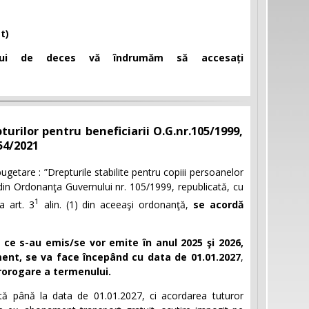
t)
rului de deces vă îndrumăm să accesați
rilor pentru beneficiarii O.G.nr.105/1999,
54/2021
bugetare : ”Drepturile stabilite pentru copiii persoanelor
in Ordonanţa Guvernului nr. 105/1999, republicată, cu
1
a art. 3
alin. (1)
din aceeaşi ordonanţă,
se acordă
e ce s-au emis/se vor emite în anul 2025 şi 2026,
ent, se va face începând cu data de 01.01.2027
,
prorogare a termenului.
tă până la data de 01.01.2027, ci acordarea tuturor