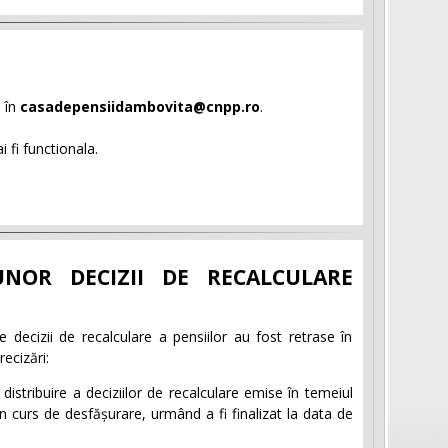
 în
casadepensiidambovita@cnpp.ro
.
i fi functionala.
UNOR DECIZII DE RECALCULARE
e decizii de recalculare a pensiilor au fost retrase în
ecizări:
istribuire a deciziilor de recalculare emise în temeiul
în curs de desfășurare, urmând a fi finalizat la data de