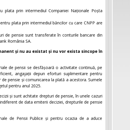
ntru plata prin intermediul Companiei Naționale Poșta
 pentru plata prin intermediul băncilor cu care CNPP are
turi de pensie sunt transferate în conturile bancare din
ibank România SA.
anent și nu au existat și nu vor exista sincope în
riale de pensii se desfășoară o activitate continuă, pe
icient, angajații depun eforturi suplimentare pentru
ilor de pensie și comunicarea la plată a acestora. Sumele
getul pentru anul 2025.
izii și sunt achitate drepturi de pensie, în unele cazuri
ndiferent de data emiterii deciziei, drepturile de pensie
nale de Pensii Publice și pentru ocazia de a aduce