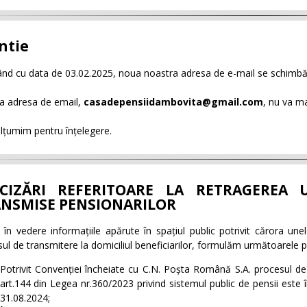
ntie
ând cu data de 03.02.2025, noua noastra adresa de e-mail se schimbă
a adresa de email,
casadepensiidambovita@gmail.com
, nu va ma
lțumim pentru înțelegere.
CIZĂRI REFERITOARE LA RETRAGEREA 
NSMISE PENSIONARILOR
în vedere informațiile apărute în spațiul public potrivit cărora unel
ul de transmitere la domiciliul beneficiarilor, formulăm următoarele pr
Potrivit Convenției încheiate cu C.N. Poșta Română S.A. procesul de d
art.144 din Legea nr.360/2023 privind sistemul public de pensii este 
31.08.2024;