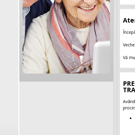
Ate
Încep
Veche
Vă mu
PRE
TRA
Având 
proces