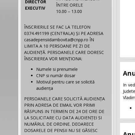
DIRECTOR
ÎNTRE ORELE
EXECUTIV
10.00 – 13.00
ÎNSCRIERILE SE FAC LA TELEFON
0374.491199 (CENTRALA) ȘI PE ADRESA
casadepensiidambovita@cnpp.ro ÎN
LIMITA A 10 PERSOANE PE ZI DE
AUDIENȚĂ. PERSOANELE CARE DORESC
ÎNSCRIEREA VOR MENȚIONA:
Numele si prenumele
Anu
CNP si număr dosar
Motivul pentru care se solicită
In ved
audiența
Judete
Vladim
PERSOANELE CARE SOLICITĂ AUDIENȚA
PRIN ADRESA DE EMAIL VOR PRIMI
RĂSPUNS IN TERMEN DE 24 DE ORE DE
LA SOLICITARE CU DATA AUDIENȚEI SI
NUMĂRUL DE ORDINE. DEOARECE
DOSARELE DE PENSII NU SE GĂSESC
Anu