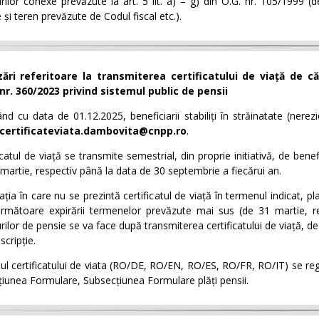
rilor conexe prevăzute la art. 5 lit. a) – g) din O.G. nr. 105/1999 
e și teren prevăzute de Codul fiscal etc.).
z
ă
ri referitoare la transmiterea certificatului de viață de că
 nr. 360/2023
privind sistemul public de pensii
nd cu data de 01.12.2025, beneficiarii stabiliți în străinatate (nerez
certificateviata.dambovita@cnpp.ro
.
icatul de viață se transmite semestrial, din proprie initiativă, de benef
martie, respectiv până la data de 30 septembrie a fiecărui an.
uația în care nu se prezintă certificatul de viață în termenul indicat, 
următoare expirării termenelor prevăzute mai sus (de 31 martie, res
rilor de pensie se va face după transmiterea certificatului de viață, d
scripție.
l certificatului de viata (RO/DE, RO/EN, RO/ES, RO/FR, RO/IT) se re
țiunea Formulare, Subsecțiunea Formulare plăți pensii.