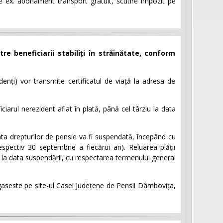
(de ex. abonament transport gratuit, scutire impozit pe
tre beneficiarii stabiliți în străinătate, conform
idenți) vor transmite certificatul de viață la adresa de
iciarul nerezident aflat în plată, până cel târziu la data
plata drepturilor de pensie va fi suspendată, începând cu
pectiv 30 septembrie a fiecărui an). Reluarea plății
e la data suspendării, cu respectarea termenului general
gaseste pe site-ul Casei Județene de Pensii Dâmbovița,