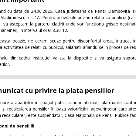
nd cu data de 24.06.2025, Casa Judeteana de Pensii Dambovita isi va
Vladimirescu, nr. 1A. Pentru activitatile privind relatia cu publicul (cas
), va asteptam la parterul cladirii unde vor functiona ghisee destinate 
iar vineri, in intervalul orar 8.30-12.
easta ocazie, ne cerem scuze pentru disconfortul creat, intrucat i
a activitatea de relatii cu publicul, salariatii aflandu-se in proces de re
alul din cadrul institutiei va sta la dispozitie si va asigura supo
arilor.
unicat cu privire la plata pensiilor
are a aparițiilor în spațiul public a unor afirmații alarmante confo
 și recalcularea pensiilor în baza valorificării adeverințelor care a
a recalculare") este suspendată", Casa Națională de Pensii Publice fac
ani de pensii !!!