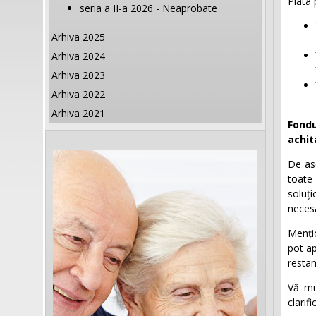
Plata 
seria a II-a 2026 - Neaprobate
Arhiva 2025
Arhiva 2024
Arhiva 2023
Arhiva 2022
Arhiva 2021
Fondu
achit
De ase
toate
soluți
necesa
Mențio
pot ap
restan
Vă mu
clarif